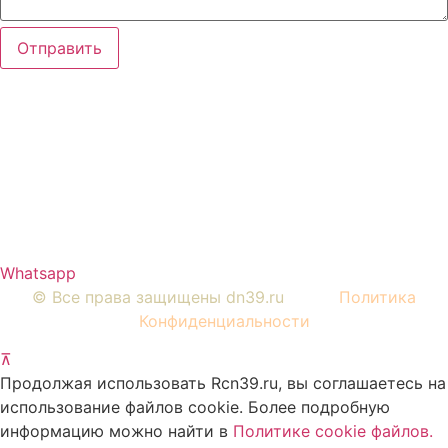
Отправить
Вся представленная на сайте информация, носит
информационный характер и ни при каких условиях не
является публичной офертой, определяемой
положениями Статьи 437 Гражданского кодекса РФ.
Изображения являются примерными, фактический
внешний вид объектов и цена определяется условиями
договоров долевого участия и проектной
документацией.
Whatsapp
© Все права защищены dn39.ru
Политика
Конфиденциальности
⊼
Продолжая использовать Rcn39.ru, вы соглашаетесь на
использование файлов cookie. Более подробную
информацию можно найти в
Политике cookie файлов
.