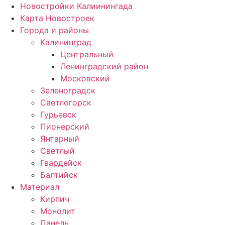
Новостройки Калиинингада
Карта Новостроек
Города и районы
Калининград
Центральный
Ленинградский район
Московский
Зеленоградск
Светлогорск
Гурьевск
Пионерский
Янтарный
Светлый
Гвардейск
Балтийск
Материал
Кирпич
Монолит
Панель