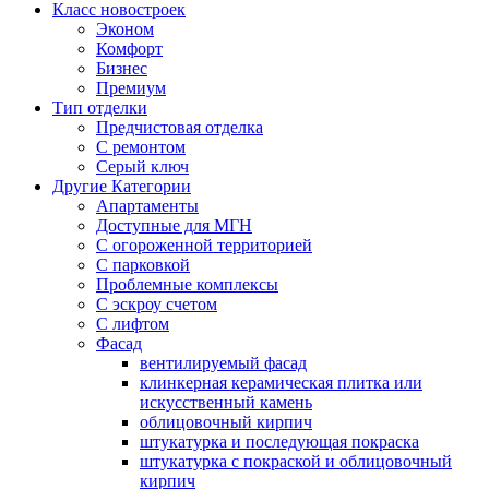
Класс новостроек
Эконом
Комфорт
Бизнес
Премиум
Тип отделки
Предчистовая отделка
С ремонтом
Серый ключ
Другие Категории
Апартаменты
Доступные для МГН
С огороженной территорией
С парковкой
Проблемные комплексы
С эскроу счетом
С лифтом
Фасад
вентилируемый фасад
клинкерная керамическая плитка или
искусственный камень
облицовочный кирпич
штукатурка и последующая покраска
штукатурка с покраской и облицовочный
кирпич