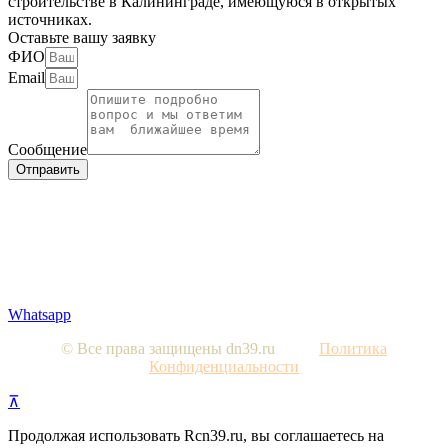
строительстве в Калининграде, имеющуюся в открытых
источниках.
Оставьте вашу заявку
ФИО
Email
Сообщение
Отправить
Вся представленная на сайте информация, носит
информационный характер и ни при каких условиях не
является публичной офертой, определяемой положениями
Статьи 437 Гражданского кодекса РФ. Изображения являются
примерными, фактический внешний вид объектов и цена
определяется условиями договоров долевого участия и
проектной документацией.
Whatsapp
© Все права защищены dn39.ru
Политика
Конфиденциальности
⊼
Продолжая использовать Rcn39.ru, вы соглашаетесь на