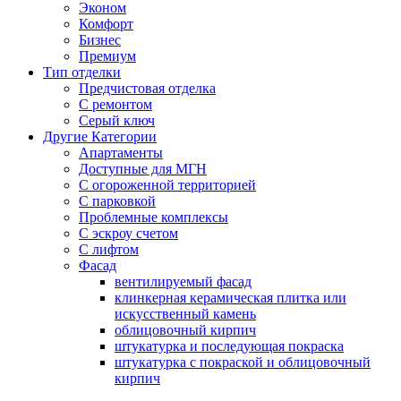
Эконом
Комфорт
Бизнес
Премиум
Тип отделки
Предчистовая отделка
С ремонтом
Серый ключ
Другие Категории
Апартаменты
Доступные для МГН
С огороженной территорией
С парковкой
Проблемные комплексы
С эскроу счетом
С лифтом
Фасад
вентилируемый фасад
клинкерная керамическая плитка или
искусственный камень
облицовочный кирпич
штукатурка и последующая покраска
штукатурка с покраской и облицовочный
кирпич