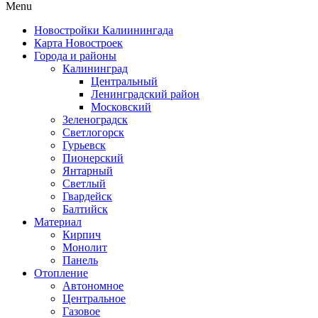
Menu
Новостройки Калиинингада
Карта Новостроек
Города и районы
Калининград
Центральный
Ленинградский район
Московский
Зеленоградск
Светлогорск
Гурьевск
Пионерский
Янтарный
Светлый
Гвардейск
Балтийск
Материал
Кирпич
Монолит
Панель
Отопление
Автономное
Центральное
Газовое