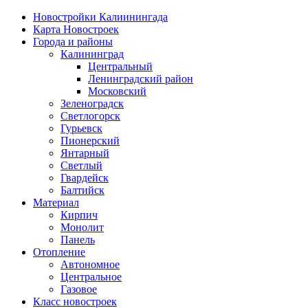
Новостройки Калиинингада
Карта Новостроек
Города и районы
Калининград
Центральный
Ленинградский район
Московский
Зеленоградск
Светлогорск
Гурьевск
Пионерский
Янтарный
Светлый
Гвардейск
Балтийск
Материал
Кирпич
Монолит
Панель
Отопление
Автономное
Центральное
Газовое
Класс новостроек