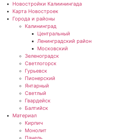
Новостройки Калиинингада
Карта Новостроек
Города и районы
Калининград
Центральный
Ленинградский район
Московский
Зеленоградск
Светлогорск
Гурьевск
Пионерский
Янтарный
Светлый
Гвардейск
Балтийск
Материал
Кирпич
Монолит
Панель