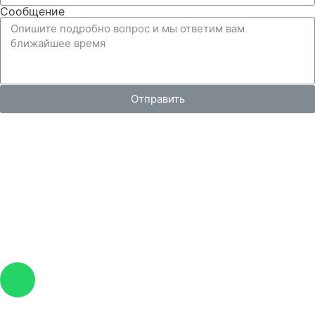
Сообщение
Отправить
Вся представленная на сайте информация, носит
информационный характер и ни при каких условиях не
является публичной офертой, определяемой
положениями Статьи 437 Гражданского кодекса РФ.
Изображения являются примерными, фактический
внешний вид объектов и цена определяется условиями
договоров долевого участия и проектной
документацией.