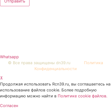
Отправить
Вся представленная на сайте информация, носит
информационный характер и ни при каких условиях не
является публичной офертой, определяемой
положениями Статьи 437 Гражданского кодекса РФ.
Изображения являются примерными, фактический
внешний вид объектов и цена определяется условиями
договоров долевого участия и проектной
документацией.
Whatsapp
© Все права защищены dn39.ru
Политика
Конфиденциальности
⊼
Продолжая использовать Rcn39.ru, вы соглашаетесь на
использование файлов cookie. Более подробную
информацию можно найти в
Политике cookie файлов
.
Согласен