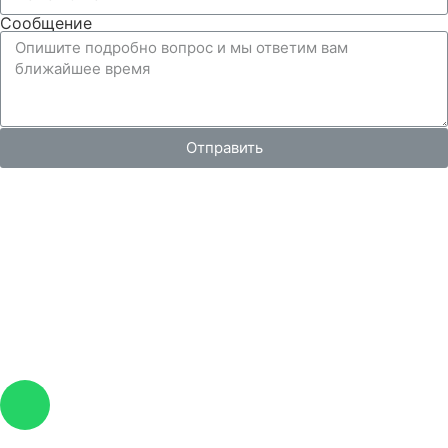
Сообщение
Отправить
Вся представленная на сайте информация, носит
информационный характер и ни при каких условиях не
является публичной офертой, определяемой
положениями Статьи 437 Гражданского кодекса РФ.
Изображения являются примерными, фактический
внешний вид объектов и цена определяется условиями
договоров долевого участия и проектной
документацией.