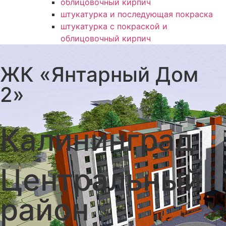
облицовочный кирпич
штукатурка и последующая покраска
штукатурка с покраской и
облицовочный кирпич
ЖК «Янтарный Дом
2»
Калининград
Центральный
район