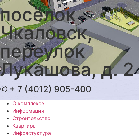
посёлок
Чкаловск,
переулок
Лукашова, д. 2
✆ + 7 (4012) 905-400
О комплексе
Информация
Строительство
Квартиры
Инфрастуктура