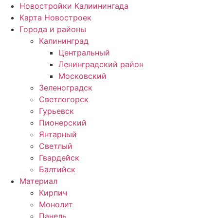
Новостройки Калиинингада
Карта Новостроек
Города и районы
Калининград
Центральный
Ленинградский район
Московский
Зеленоградск
Светлогорск
Гурьевск
Пионерский
Янтарный
Светлый
Гвардейск
Балтийск
Материал
Кирпич
Монолит
Панель