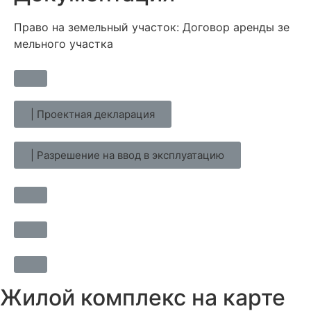
Право на земельный участок: До​говор арен​ды зе​
мель​но​го учас​тка
| Проектная декларация
| Разрешение на ввод в эксплуатацию
Жилой комплекс на карте