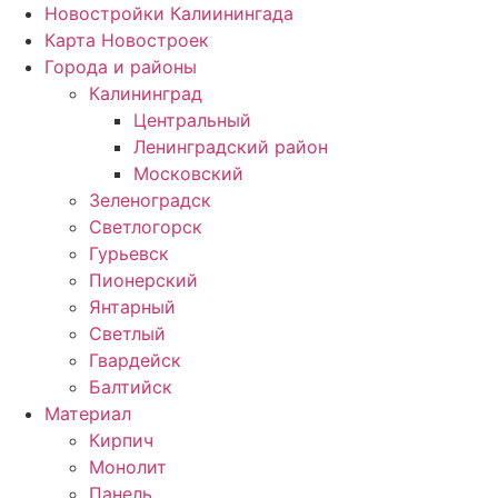
Новостройки Калиинингада
Карта Новостроек
Города и районы
Калининград
Центральный
Ленинградский район
Московский
Зеленоградск
Светлогорск
Гурьевск
Пионерский
Янтарный
Светлый
Гвардейск
Балтийск
Материал
Кирпич
Монолит
Панель