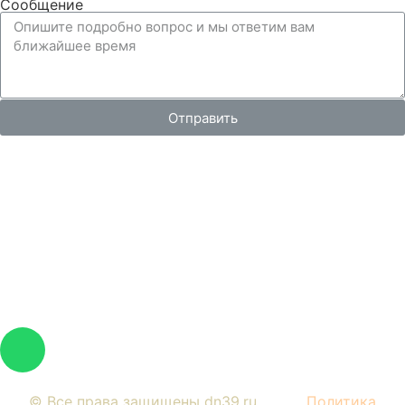
Сообщение
Отправить
Вся представленная на сайте информация, носит
информационный характер и ни при каких условиях не
является публичной офертой, определяемой
положениями Статьи 437 Гражданского кодекса РФ.
Изображения являются примерными, фактический
внешний вид объектов и цена определяется условиями
договоров долевого участия и проектной
документацией.
© Все права защищены dn39.ru
Политика