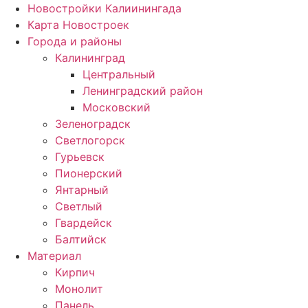
Новостройки Калиинингада
Карта Новостроек
Города и районы
Калининград
Центральный
Ленинградский район
Московский
Зеленоградск
Светлогорск
Гурьевск
Пионерский
Янтарный
Светлый
Гвардейск
Балтийск
Материал
Кирпич
Монолит
Панель