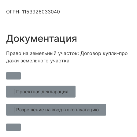
ОГРН: 1153926033040
Документация
Право на земельный участок: До​говор куп​ли-про​
дажи зе​мель​но​го учас​тка
| Проектная декларация
| Разрешение на ввод в эксплуатацию