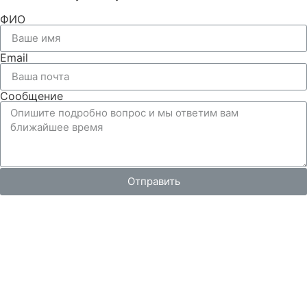
ФИО
Email
Сообщение
Отправить
Вся представленная на сайте информация, носит
информационный характер и ни при каких условиях не
является публичной офертой, определяемой
положениями Статьи 437 Гражданского кодекса РФ.
Изображения являются примерными, фактический
внешний вид объектов и цена определяется условиями
договоров долевого участия и проектной