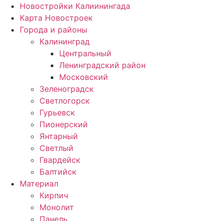
Новостройки Калиинингада
Карта Новостроек
Города и районы
Калининград
Центральный
Ленинградский район
Московский
Зеленоградск
Светлогорск
Гурьевск
Пионерский
Янтарный
Светлый
Гвардейск
Балтийск
Материал
Кирпич
Монолит
Панель