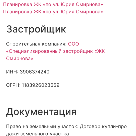
Планировка ЖК «по ул. Юрия Смирнова»
Планировка ЖК «по ул. Юрия Смирнова»
Застройщик
Строительная компания:
ООО
«Специализированный застройщик «ЖК
Смирнова»
ИНН: 3906374240
ОГРН: 1183926028659
Документация
Право на земельный участок: До​говор куп​ли-про​
дажи зе​мель​но​го учас​тка