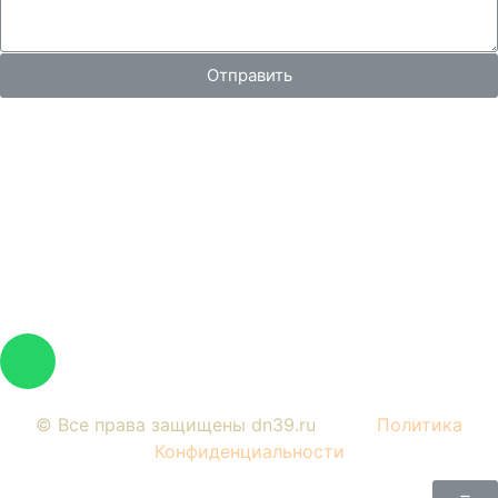
Отправить
Вся представленная на сайте информация, носит
информационный характер и ни при каких условиях не
является публичной офертой, определяемой
положениями Статьи 437 Гражданского кодекса РФ.
Изображения являются примерными, фактический
внешний вид объектов и цена определяется условиями
договоров долевого участия и проектной
документацией.
© Все права защищены dn39.ru
Политика
Конфиденциальности