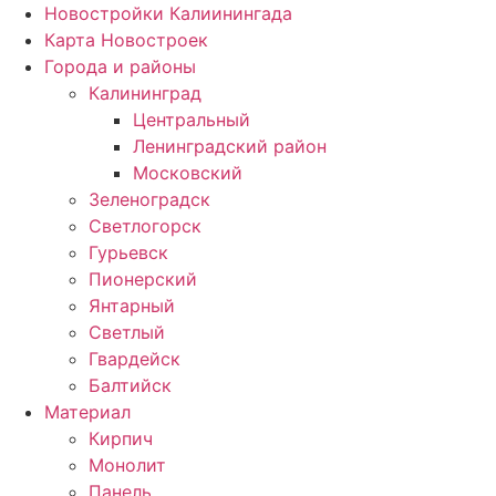
Новостройки Калиинингада
Карта Новостроек
Города и районы
Калининград
Центральный
Ленинградский район
Московский
Зеленоградск
Светлогорск
Гурьевск
Пионерский
Янтарный
Светлый
Гвардейск
Балтийск
Материал
Кирпич
Монолит
Панель