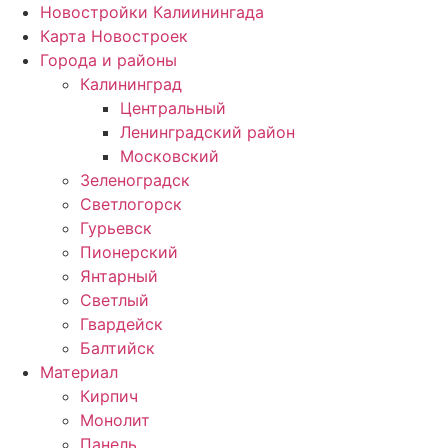
Новостройки Калиинингада
Карта Новостроек
Города и районы
Калининград
Центральный
Ленинградский район
Московский
Зеленоградск
Светлогорск
Гурьевск
Пионерский
Янтарный
Светлый
Гвардейск
Балтийск
Материал
Кирпич
Монолит
Панель