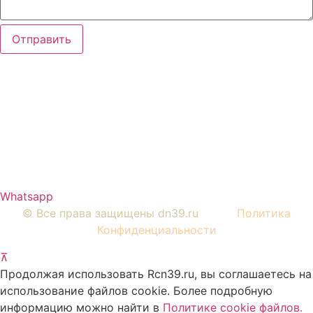
Отправить
Вся представленная на сайте информация, носит
информационный характер и ни при каких условиях не
является публичной офертой, определяемой
положениями Статьи 437 Гражданского кодекса РФ.
Изображения являются примерными, фактический
внешний вид объектов и цена определяется условиями
договоров долевого участия и проектной
документацией.
Whatsapp
© Все права защищены dn39.ru
Политика
Конфиденциальности
⊼
Продолжая использовать Rcn39.ru, вы соглашаетесь на
использование файлов cookie. Более подробную
информацию можно найти в
Политике cookie файлов
.