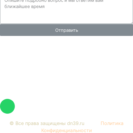
Отправить
Вся представленная на сайте информация, носит
информационный характер и ни при каких условиях не
является публичной офертой, определяемой
положениями Статьи 437 Гражданского кодекса РФ.
Изображения являются примерными, фактический
внешний вид объектов и цена определяется условиями
договоров долевого участия и проектной
документацией.
© Все права защищены dn39.ru
Политика
Конфиденциальности