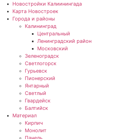
Новостройки Калиинингада
Карта Новостроек
Города и районы
Калининград
Центральный
Ленинградский район
Московский
Зеленоградск
Светлогорск
Гурьевск
Пионерский
Янтарный
Светлый
Гвардейск
Балтийск
Материал
Кирпич
Монолит
Панель