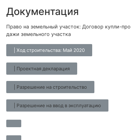
Документация
Право на земельный участок: До​говор куп​ли-про​
дажи зе​мель​но​го учас​тка
| Ход строительства: Май 2020
| Проектная декларация
| Разрешение на строительство
| Разрешение на ввод в эксплуатацию