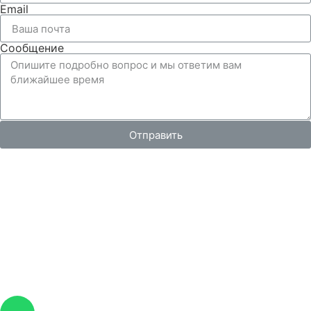
Email
Сообщение
Отправить
Вся представленная на сайте информация, носит
информационный характер и ни при каких условиях не
является публичной офертой, определяемой
положениями Статьи 437 Гражданского кодекса РФ.
Изображения являются примерными, фактический
внешний вид объектов и цена определяется условиями
договоров долевого участия и проектной
документацией.