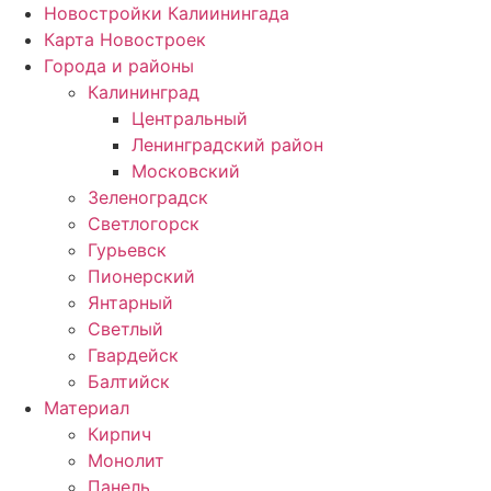
Новостройки Калиинингада
Карта Новостроек
Города и районы
Калининград
Центральный
Ленинградский район
Московский
Зеленоградск
Светлогорск
Гурьевск
Пионерский
Янтарный
Светлый
Гвардейск
Балтийск
Материал
Кирпич
Монолит
Панель