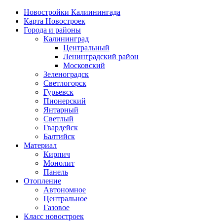
Новостройки Калиинингада
Карта Новостроек
Города и районы
Калининград
Центральный
Ленинградский район
Московский
Зеленоградск
Светлогорск
Гурьевск
Пионерский
Янтарный
Светлый
Гвардейск
Балтийск
Материал
Кирпич
Монолит
Панель
Отопление
Автономное
Центральное
Газовое
Класс новостроек