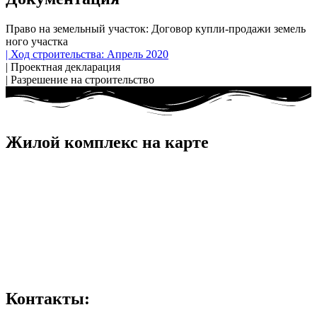
Право на земельный участок: До​говор куп​ли-про​дажи зе​мель​
но​го учас​тка
| Ход строительства: Апрель 2020
| Проектная декларация
| Разрешение на строительство
Жилой комплекс на карте
Контакты: