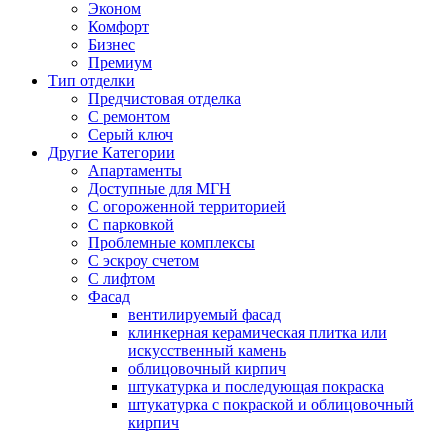
Эконом
Комфорт
Бизнес
Премиум
Тип отделки
Предчистовая отделка
С ремонтом
Серый ключ
Другие Категории
Апартаменты
Доступные для МГН
С огороженной территорией
С парковкой
Проблемные комплексы
С эскроу счетом
С лифтом
Фасад
вентилируемый фасад
клинкерная керамическая плитка или
искусственный камень
облицовочный кирпич
штукатурка и последующая покраска
штукатурка с покраской и облицовочный
кирпич