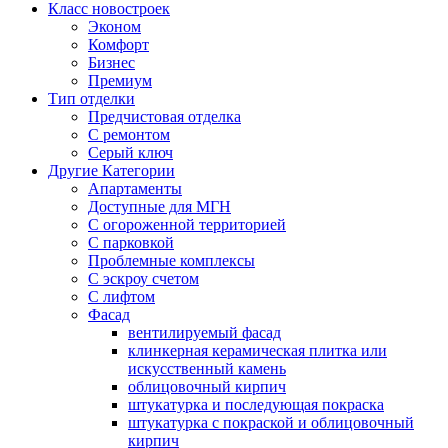
Класс новостроек
Эконом
Комфорт
Бизнес
Премиум
Тип отделки
Предчистовая отделка
С ремонтом
Серый ключ
Другие Категории
Апартаменты
Доступные для МГН
С огороженной территорией
С парковкой
Проблемные комплексы
С эскроу счетом
С лифтом
Фасад
вентилируемый фасад
клинкерная керамическая плитка или
искусственный камень
облицовочный кирпич
штукатурка и последующая покраска
штукатурка с покраской и облицовочный
кирпич