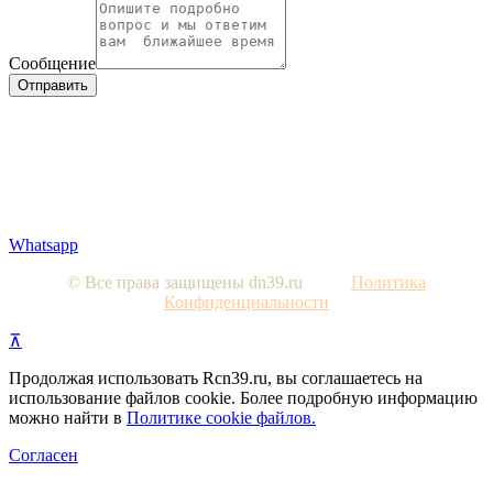
Сообщение
Отправить
Вся представленная на сайте информация, носит
информационный характер и ни при каких условиях не
является публичной офертой, определяемой положениями
Статьи 437 Гражданского кодекса РФ. Изображения являются
примерными, фактический внешний вид объектов и цена
определяется условиями договоров долевого участия и
проектной документацией.
Whatsapp
© Все права защищены dn39.ru
Политика
Конфиденциальности
⊼
Продолжая использовать Rcn39.ru, вы соглашаетесь на
использование файлов cookie. Более подробную информацию
можно найти в
Политике cookie файлов
.
Согласен