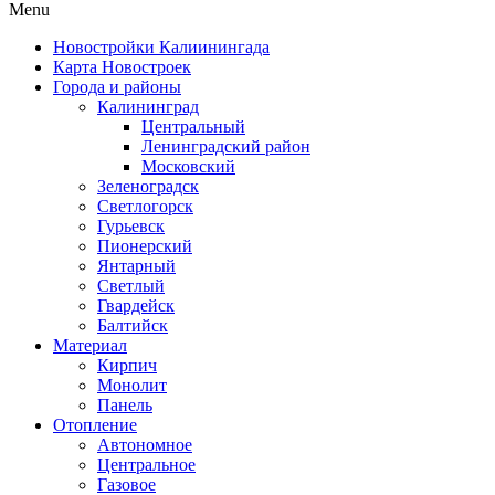
Menu
Новостройки Калиинингада
Карта Новостроек
Города и районы
Калининград
Центральный
Ленинградский район
Московский
Зеленоградск
Светлогорск
Гурьевск
Пионерский
Янтарный
Светлый
Гвардейск
Балтийск
Материал
Кирпич
Монолит
Панель
Отопление
Автономное
Центральное
Газовое