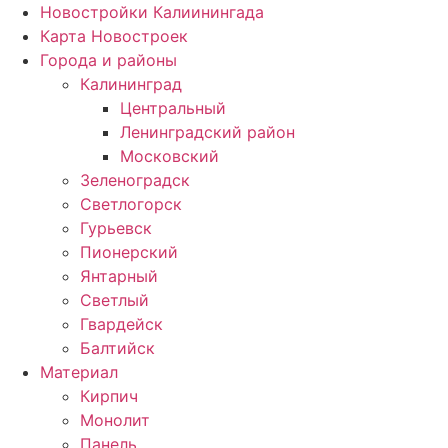
Новостройки Калиинингада
Карта Новостроек
Города и районы
Калининград
Центральный
Ленинградский район
Московский
Зеленоградск
Светлогорск
Гурьевск
Пионерский
Янтарный
Светлый
Гвардейск
Балтийск
Материал
Кирпич
Монолит
Панель