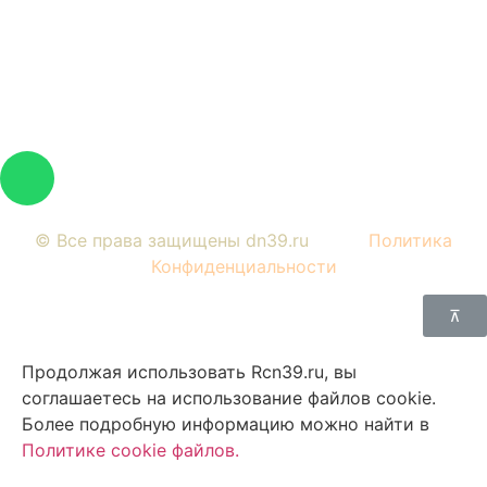
положениями Статьи 437 Гражданского кодекса РФ.
Изображения являются примерными, фактический
внешний вид объектов и цена определяется условиями
договоров долевого участия и проектной
документацией.
© Все права защищены dn39.ru
Политика
Конфиденциальности
⊼
Продолжая использовать Rcn39.ru, вы
соглашаетесь на использование файлов cookie.
Более подробную информацию можно найти в
Политике cookie файлов
.