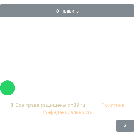
Отправить
Вся представленная на сайте информация, носит
информационный характер и ни при каких условиях не
является публичной офертой, определяемой
положениями Статьи 437 Гражданского кодекса РФ.
Изображения являются примерными, фактический
внешний вид объектов и цена определяется условиями
договоров долевого участия и проектной
документацией.
© Все права защищены dn39.ru
Политика
Конфиденциальности
⊼