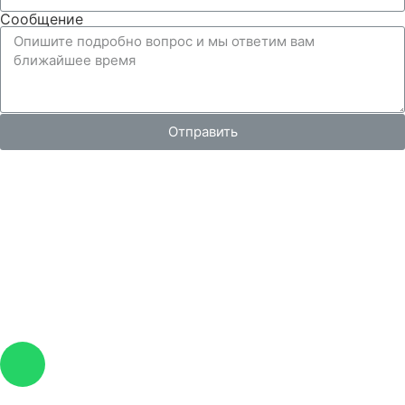
Сообщение
Отправить
Вся представленная на сайте информация, носит
информационный характер и ни при каких условиях не
является публичной офертой, определяемой
положениями Статьи 437 Гражданского кодекса РФ.
Изображения являются примерными, фактический
внешний вид объектов и цена определяется условиями
договоров долевого участия и проектной
документацией.