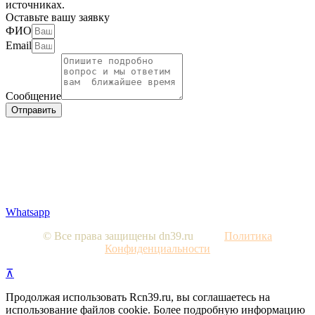
источниках.
Оставьте вашу заявку
ФИО
Email
Сообщение
Отправить
Вся представленная на сайте информация, носит
информационный характер и ни при каких условиях не
является публичной офертой, определяемой положениями
Статьи 437 Гражданского кодекса РФ. Изображения являются
примерными, фактический внешний вид объектов и цена
определяется условиями договоров долевого участия и
проектной документацией.
Whatsapp
© Все права защищены dn39.ru
Политика
Конфиденциальности
⊼
Продолжая использовать Rcn39.ru, вы соглашаетесь на
использование файлов cookie. Более подробную информацию