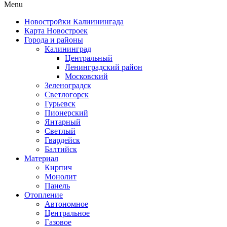
Menu
Новостройки Калиинингада
Карта Новостроек
Города и районы
Калининград
Центральный
Ленинградский район
Московский
Зеленоградск
Светлогорск
Гурьевск
Пионерский
Янтарный
Светлый
Гвардейск
Балтийск
Материал
Кирпич
Монолит
Панель
Отопление
Автономное
Центральное
Газовое