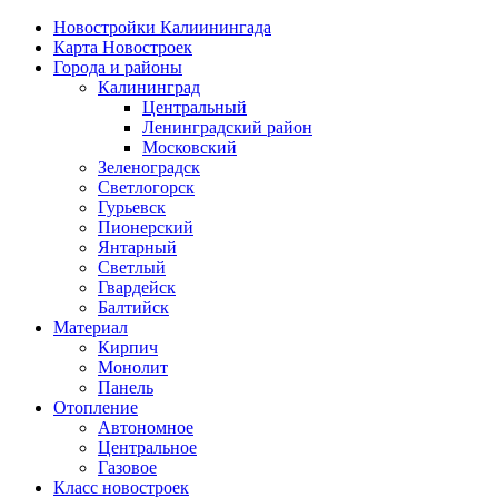
Новостройки Калиинингада
Карта Новостроек
Города и районы
Калининград
Центральный
Ленинградский район
Московский
Зеленоградск
Светлогорск
Гурьевск
Пионерский
Янтарный
Светлый
Гвардейск
Балтийск
Материал
Кирпич
Монолит
Панель
Отопление
Автономное
Центральное
Газовое
Класс новостроек