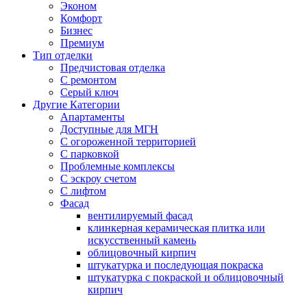
Эконом
Комфорт
Бизнес
Премиум
Тип отделки
Предчистовая отделка
С ремонтом
Серый ключ
Другие Категории
Апартаменты
Доступные для МГН
С огороженной территорией
С парковкой
Проблемные комплексы
С эскроу счетом
С лифтом
Фасад
вентилируемый фасад
клинкерная керамическая плитка или
искусственный камень
облицовочный кирпич
штукатурка и последующая покраска
штукатурка с покраской и облицовочный
кирпич