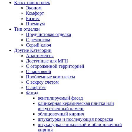
Класс новостроек
Эконом
Комфорт
Бизнес
Премиум
Тип отделки
Предчистовая отделка
С ремонтом
Серый ключ
Другие Категории
Апартаменты
Доступные для МГН
С огороженной территорией
С парковкой
Проблемные комплексы
С эскроу счетом
С лифтом
Фасад
вентилируемый фасад
клинкерная керамическая плитка или
искусственный камень
облицовочный кирпич
штукатурка и последующая покраска
штукатурка с покраской и облицовочный
кирпич