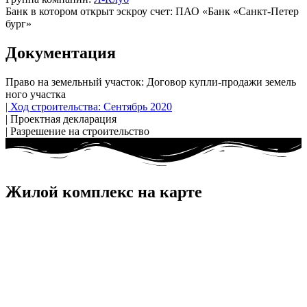
Банк в котором открыт эскроу счет: ПАО «Банк «Санкт-Пе​тер​
бург»
Документация
Право на земельный участок: До​говор куп​ли-про​дажи зе​мель​
но​го учас​тка
| Ход строительства: Сентябрь 2020
| Проектная декларация
| Разрешение на строительство
Жилой комплекс на карте