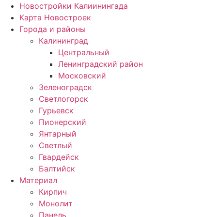
Новостройки Калиинингада
Карта Новостроек
Города и районы
Калининград
Центральный
Ленинградский район
Московский
Зеленоградск
Светлогорск
Гурьевск
Пионерский
Янтарный
Светлый
Гвардейск
Балтийск
Материал
Кирпич
Монолит
Панель