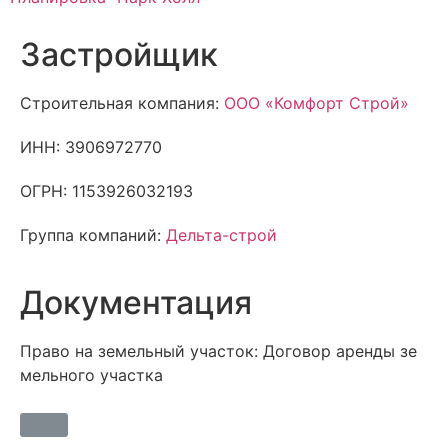
Застройщик
Строительная компания:
ООО «Комфорт Строй»
ИНН: 3906972770
ОГРН: 1153926032193
Группа компаний:
Дельта-строй
Документация
Право на земельный участок: До​говор арен​ды зе​
мель​но​го учас​тка