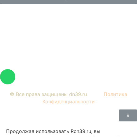
Вся представленная на сайте информация, носит
информационный характер и ни при каких условиях не
является публичной офертой, определяемой
положениями Статьи 437 Гражданского кодекса РФ.
Изображения являются примерными, фактический
внешний вид объектов и цена определяется условиями
договоров долевого участия и проектной
документацией.
© Все права защищены dn39.ru
Политика
Конфиденциальности
⊼
Продолжая использовать Rcn39.ru, вы